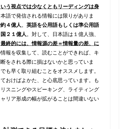
という視点では少なくともリーディングは身
日本語で発信される情報には限りがありま
で約４億人
。
英語を公用語もしくは準公用語
カ国２１億人
。対して、日本語は１億人強、
、
最終的には、情報源の差＝情報量の差、に
の情報を収集して、読むことができれば、キ
判断をされる際に損はないかと思っていま
しでも早く取り組むことをオススメします。
っておけばよかた、と心底思っています。も
、リスニングやスピーキング、ライティング
キャリア形成の幅が拡がることは間違いない