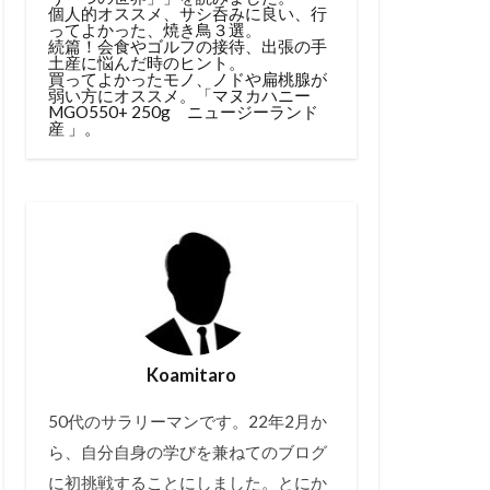
個人的オススメ、サシ呑みに良い、行
ってよかった、焼き鳥３選。
続篇！会食やゴルフの接待、出張の手
土産に悩んだ時のヒント。
買ってよかったモノ、ノドや扁桃腺が
弱い方にオススメ。「マヌカハニー
MGO550+ 250g ニュージーランド
産 」。
Koamitaro
50代のサラリーマンです。22年2月か
ら、自分自身の学びを兼ねてのブログ
に初挑戦することにしました。とにか