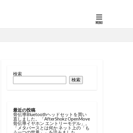
検索
検索
最近の投稿
骨伝導Bluetoothヘッドセットを買い
直しました。「AfterShokz OpenMove
骨伝導イヤホン エントリーモデル」。
「メタバースとは何か ネット上の「も
う一つの世界」」を読みました。