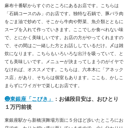
麻布十番駅からすぐのところにあるお店です。こちらは
「石鍋コースのみ」のお店です。独特な石鍋で、豚バラ肉
をごま油で炒めて、そこから牛肉や野菜、魚介類とともに
スープを入れて作っていきます。ここでしか食べれない味
で、とにかく美味しいです。お店の方がやってくれますの
で、その間はご一緒した方とお話ししているだけ。〆は雑
炊になります。こちらもいろいろな出汁を吸っていて、と
ても美味しいです。メニューが決まってしまうのがイヤで
なければ、オススメです。こちらは、六本木に「アネック
ス店」があり、そちらは個室もあります。ここも、かしこ
まらずにワイガヤで楽しむお店です。
❸東銀座「こびき」
：お値段目安は、おひとり
１万円前後
東銀座駅から新橋演舞場方面に５分ほど歩いたところにお
店です。わりと細い道に面していますので、少し分かりに