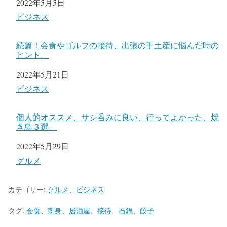
日付
2022年5月5日
関連理由
ビジネス
続篇！会食やゴルフの接待、出張の手土産に悩んだ時の
ヒント。
日付
2022年5月21日
関連理由
ビジネス
個人的オススメ、サシ呑みに良い、行ってよかった、焼
き鳥３選。
日付
2022年5月29日
関連理由
グルメ
カテゴリー:
グルメ
、
ビジネス
タグ:
会食
、
刺身
、
居酒屋
、
接待
、
石鍋
、
餃子