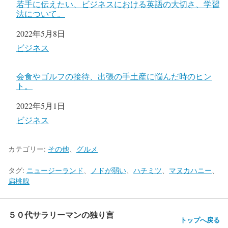
若手に伝えたい、ビジネスにおける英語の大切さ、学習
法について。
日付
2022年5月8日
関連理由
ビジネス
会食やゴルフの接待、出張の手土産に悩んだ時のヒン
ト。
日付
2022年5月1日
関連理由
ビジネス
カテゴリー:
その他
、
グルメ
タグ:
ニュージーランド
、
ノドが弱い
、
ハチミツ
、
マヌカハニー
、
扁桃腺
５０代サラリーマンの独り言
トップへ戻る