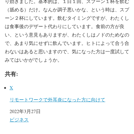
り効きました。基本的は、１日１回、スプーン１杯を飲む
（舐める）だけ。なんか調子悪いかな、という時は、スプ
ーン２杯にしています。飲むタイミングですが、わたくし
は食事後のデザート代わりにしています。食前の方が良
い、という意見もありますが、わたくしはノドのためなの
で、あまり気にせずに飲んでいます。ヒトによって合う合
わないはあると思いますので、気になった方は一度試して
みてはいかがでしょうか。
共有:
X
リモートワークで外耳炎になった方に向けて
日付
2022年3月27日
関連理由
ビジネス