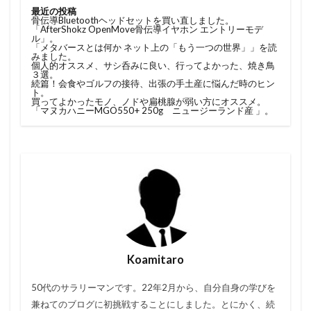
最近の投稿
骨伝導Bluetoothヘッドセットを買い直しました。
「AfterShokz OpenMove骨伝導イヤホン エントリーモデ
ル」。
「メタバースとは何か ネット上の「もう一つの世界」」を読
みました。
個人的オススメ、サシ呑みに良い、行ってよかった、焼き鳥
３選。
続篇！会食やゴルフの接待、出張の手土産に悩んだ時のヒン
ト。
買ってよかったモノ、ノドや扁桃腺が弱い方にオススメ。
「マヌカハニーMGO550+ 250g ニュージーランド産 」。
Koamitaro
50代のサラリーマンです。22年2月から、自分自身の学びを
兼ねてのブログに初挑戦することにしました。とにかく、続