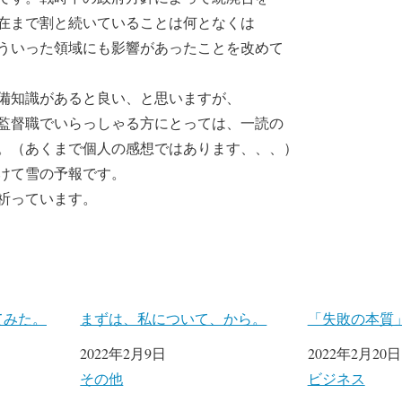
在まで割と続いていることは何となくは
ういった領域にも影響があったことを改めて
備知識があると良い、と思いますが、
監督職でいらっしゃる方にとっては、一読の
。（あくまで個人の感想ではあります、、、）
けて雪の予報です。
祈っています。
てみた。
まずは、私について、から。
「失敗の本質
日付
2022年2月9日
日付
2022年2月20日
関連理由
その他
関連理由
ビジネス