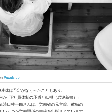
 on
Pexels.com
3連休は予定がなくったこともあり、
何か -正社員体制の矛盾と転機（岩波新書）」
る濱口桂一郎さんは、労働省の元官僚、教職の
もいくつか労働関係の書籍を出版されています。